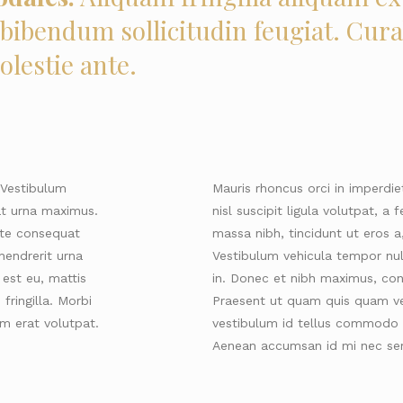
ibendum sollicitudin feugiat. Cura
olestie ante.
Vestibulum
Mauris rhoncus orci in imperdi
iat urna maximus.
nisl suscipit ligula volutpat, a
ate consequat
massa nibh, tincidunt ut eros 
hendrerit urna
Vestibulum vehicula tempor nu
est eu, mattis
in. Donec et nibh maximus, con
ringilla. Morbi
Praesent ut quam quis quam ven
m erat volutpat.
vestibulum id tellus commodo m
Aenean accumsan id mi nec se