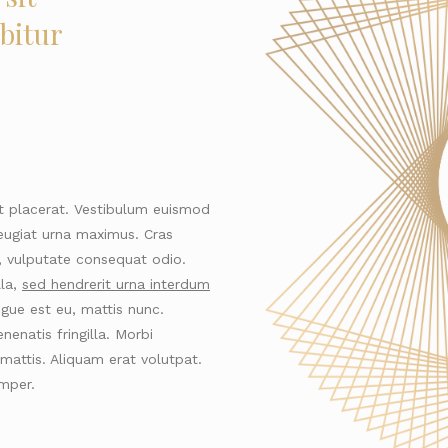
bitur
et placerat. Vestibulum euismod
 feugiat urna maximus. Cras
a, vulputate consequat odio.
lla,
sed hendrerit urna interdum
gue est eu, mattis nunc.
enatis fringilla. Morbi
attis. Aliquam erat volutpat.
mper.