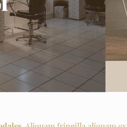
f
odales.
Aliquam fringilla aliquam ex 