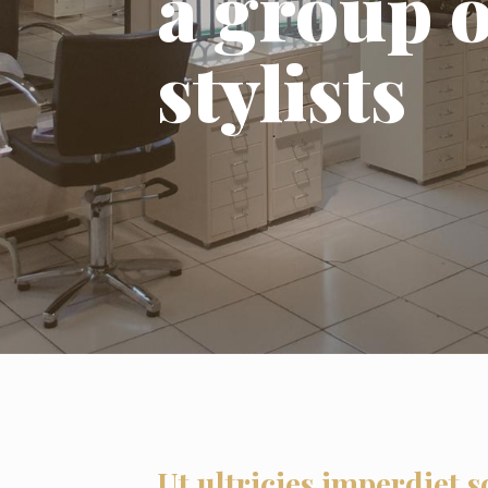
a group o
stylists
Ut ultricies imperdiet s